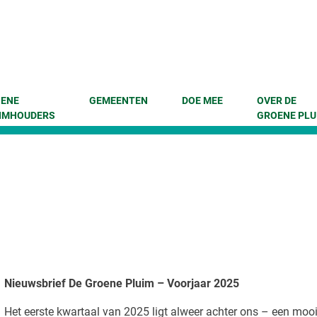
enu
 naar content
ENE
GEMEENTEN
DOE MEE
OVER DE
IMHOUDERS
GROENE PLU
Nieuwsbrief De Groene Pluim – Voorjaar 2025
Het eerste kwartaal van 2025 ligt alweer achter ons – een mooi