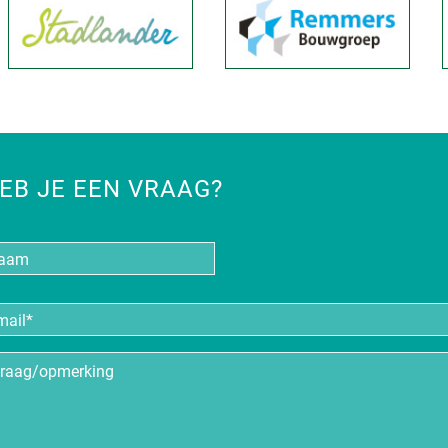
EB JE EEN VRAAG?
aam
iladres
*
aag/opmerking