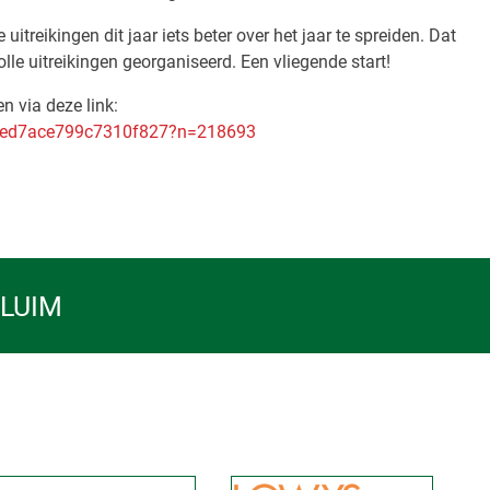
itreikingen dit jaar iets beter over het jaar te spreiden. Dat
svolle uitreikingen georganiseerd. Een vliegende start!
n via deze link:
abed7ace799c7310f827?n=218693
PLUIM