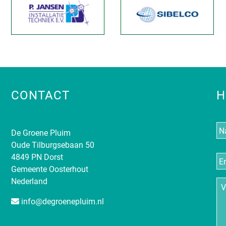
CONTACT
H
N
De Groene Pluim
Oude Tilburgsebaan 50
E-
4849 PN Dorst
ma
Gemeente Oosterhout
Nederland
Vr
info@degroenepluim.nl