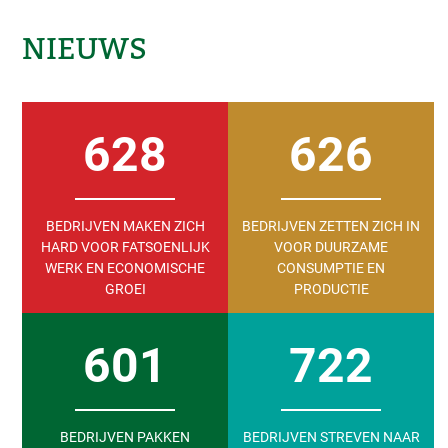
NIEUWS
628
626
BEDRIJVEN MAKEN ZICH
BEDRIJVEN ZETTEN ZICH IN
HARD VOOR FATSOENLIJK
VOOR DUURZAME
WERK EN ECONOMISCHE
CONSUMPTIE EN
GROEI
PRODUCTIE
601
722
BEDRIJVEN PAKKEN
BEDRIJVEN STREVEN NAAR