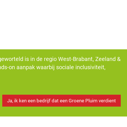
 geworteld is in de regio West-Brabant, Zeeland &
s-on aanpak waarbij sociale inclusiviteit,
Ja, ik ken een bedrijf dat een Groene Pluim verdient