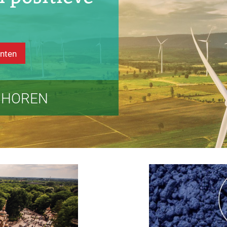
nten
E HOREN