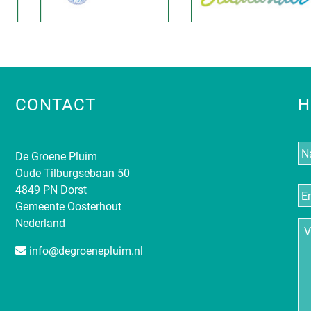
CONTACT
H
N
De Groene Pluim
Oude Tilburgsebaan 50
E-
4849 PN Dorst
ma
Gemeente Oosterhout
Nederland
Vr
info@degroenepluim.nl