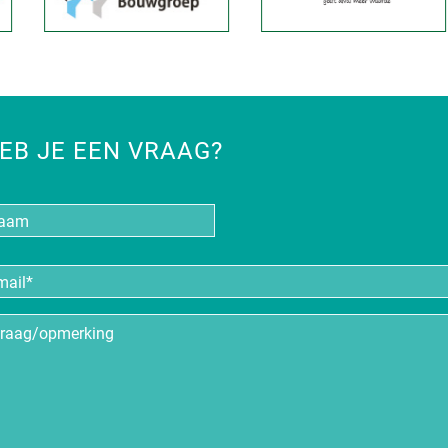
EB JE EEN VRAAG?
aam
iladres
*
aag/opmerking