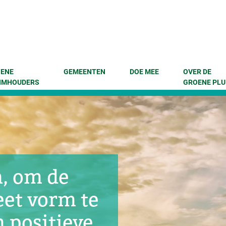
enu
 naar content
ENE
GEMEENTEN
DOE MEE
OVER DE
IMHOUDERS
GROENE PLU
, om de
et vorm te
 positieve