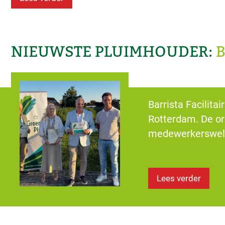
NIEUWSTE PLUIMHOUDER:
B
Barrista Facilita
Rotterdam. De org
medewerkerswelz
Lees verder