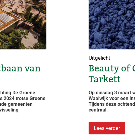
Uitgelicht
tbaan van
Beauty of 
Tarkett
chting De Groene
Op dinsdag 3 maart w
ds 2024 trotse Groene
Waalwijk voor een i
ende gemeenten
Tijdens deze ochtend
isseling,
centraal.
Lees verder