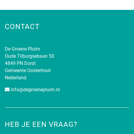
CONTACT
De Groene Pluim
Oude Tilburgsebaan 50
4849 PN Dorst
Gemeente Oosterhout
Nederland
info@degroenepluim.nl
HEB JE EEN VRAAG?