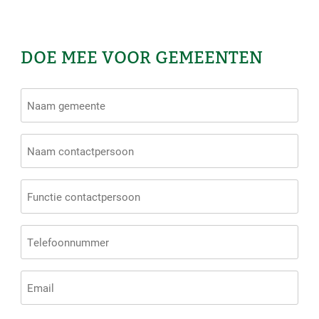
DOE MEE VOOR GEMEENTEN
Naam
gemeente
Naam
contactpersoon
Functie
contactpersoon
Telefoonnummer
Email