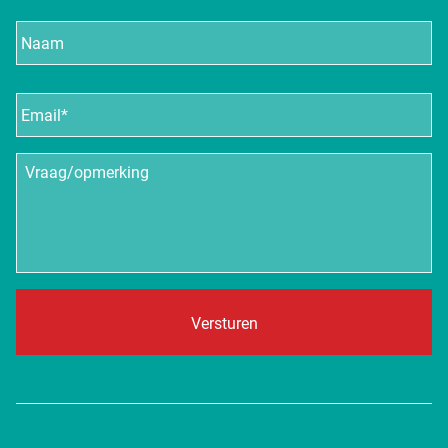
Naam
E-
mailadres
*
Vraag/opmerking