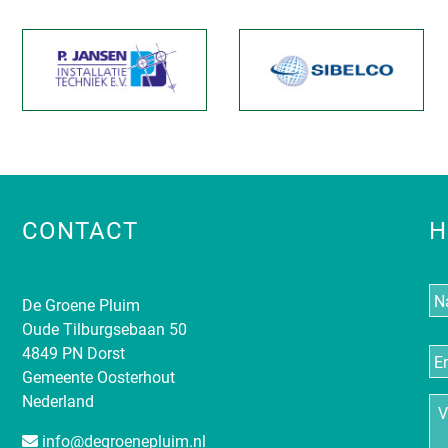
CONTACT
H
N
De Groene Pluim
Oude Tilburgsebaan 50
E-
4849 PN Dorst
ma
Gemeente Oosterhout
Nederland
Vr
info@degroenepluim.nl