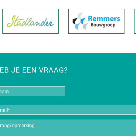
EB JE EEN VRAAG?
aam
iladres
*
aag/opmerking