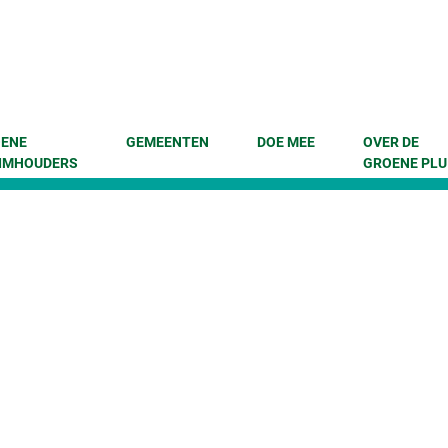
enu
 naar content
ENE
GEMEENTEN
DOE MEE
OVER DE
IMHOUDERS
GROENE PLU