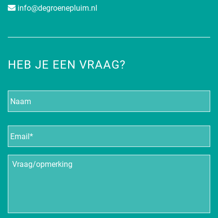
info@degroenepluim.nl
HEB JE EEN VRAAG?
Naam
E-
mailadres
*
Vraag/opmerking