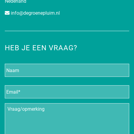
Nederland
info@degroenepluim.nl
HEB JE EEN VRAAG?
Naam
E-
mailadres
*
Vraag/opmerking