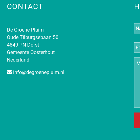
CONTACT
H
N
De Groene Pluim
Oude Tilburgsebaan 50
E-
4849 PN Dorst
ma
Gemeente Oosterhout
Nederland
Vr
info@degroenepluim.nl