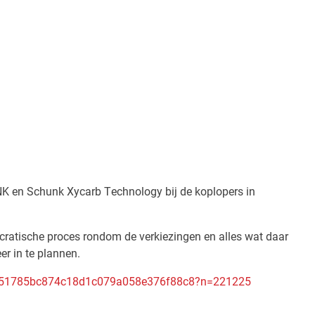
NK en Schunk Xycarb Technology bij de koplopers in
ratische proces rondom de verkiezingen en alles wat daar
er in te plannen.
a0e51785bc874c18d1c079a058e376f88c8?n=221225