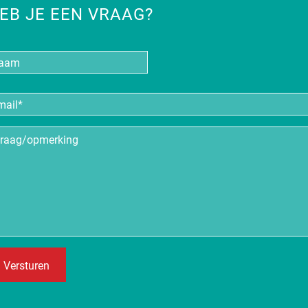
EB JE EEN VRAAG?
aam
iladres
*
aag/opmerking