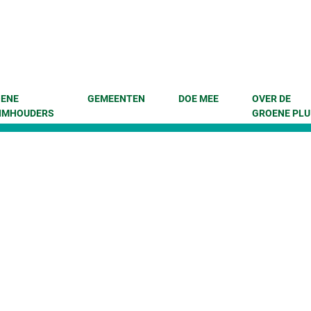
enu
 naar content
ENE
GEMEENTEN
DOE MEE
OVER DE
IMHOUDERS
GROENE PLU