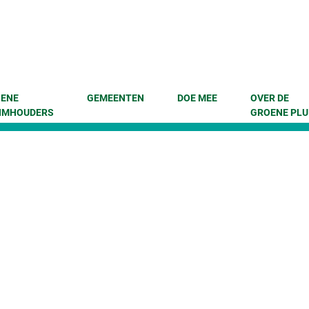
enu
 naar content
ENE
GEMEENTEN
DOE MEE
OVER DE
IMHOUDERS
GROENE PLU