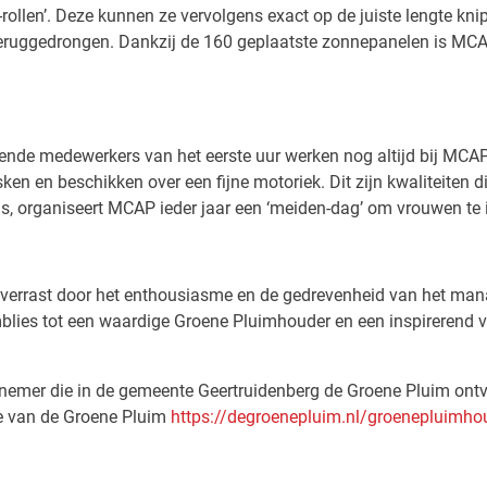
-rollen’. Deze kunnen ze vervolgens exact op de juiste lengte k
teruggedrongen. Dankzij de 160 geplaatste zonnepanelen is MCAP 
illende medewerkers van het eerste uur werken nog altijd bij M
en en beschikken over een fijne motoriek. Dit zijn kwaliteiten 
s, organiseert MCAP ieder jaar een ‘meiden-dag’ om vrouwen te 
verrast door het enthousiasme en de gedrevenheid van het mana
ies tot een waardige Groene Pluimhouder en een inspirerend vo
mer die in de gemeente Geertruidenberg de Groene Pluim ontving
te van de Groene Pluim
https://degroenepluim.nl/groenepluimho