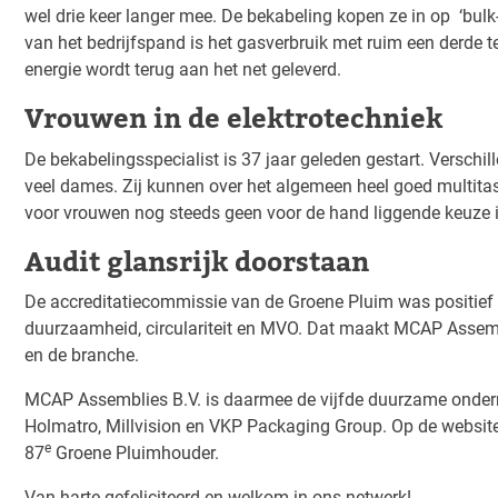
wel drie keer langer mee. De bekabeling kopen ze in op ‘bulk
van het bedrijfspand is het gasverbruik met ruim een derde 
energie wordt terug aan het net geleverd.
Vrouwen in de elektrotechniek
De bekabelingsspecialist is 37 jaar geleden gestart. Versch
veel dames. Zij kunnen over het algemeen heel goed multitask
voor vrouwen nog steeds geen voor de hand liggende keuze i
Audit glansrijk doorstaan
De accreditatiecommissie van de Groene Pluim was positief 
duurzaamheid, circulariteit en MVO. Dat maakt MCAP Assembl
en de branche.
MCAP Assemblies B.V. is daarmee de vijfde duurzame onderne
Holmatro, Millvision en VKP Packaging Group. Op de websi
e
87
Groene Pluimhouder.
Van harte gefeliciteerd en welkom in ons netwerk!