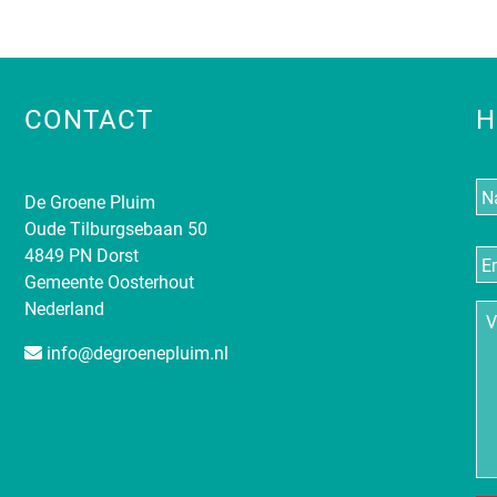
CONTACT
H
N
De Groene Pluim
Oude Tilburgsebaan 50
E-
4849 PN Dorst
ma
Gemeente Oosterhout
Nederland
Vr
info@degroenepluim.nl