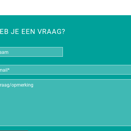
EB JE EEN VRAAG?
aam
iladres
*
aag/opmerking