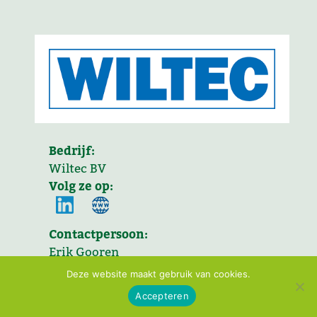
Bedrijf:
Wiltec BV
Volg ze op:
Contactpersoon:
Erik Gooren
Email:
Deze website maakt gebruik van cookies.
e.gooren@wiltec.nl
Doe mee >
Accepteren