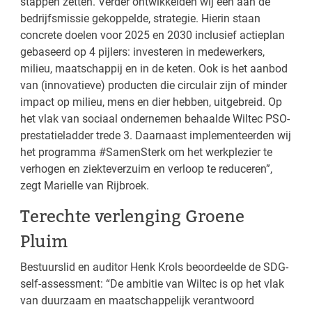
stappen zetten. Verder ontwikkelden wij een aan de
bedrijfsmissie gekoppelde, strategie. Hierin staan
concrete doelen voor 2025 en 2030 inclusief actieplan
gebaseerd op 4 pijlers: investeren in medewerkers,
milieu, maatschappij en in de keten. Ook is het aanbod
van (innovatieve) producten die circulair zijn of minder
impact op milieu, mens en dier hebben, uitgebreid. Op
het vlak van sociaal ondernemen behaalde Wiltec PSO-
prestatieladder trede 3. Daarnaast implementeerden wij
het programma #SamenSterk om het werkplezier te
verhogen en ziekteverzuim en verloop te reduceren”,
zegt Marielle van Rijbroek.
Terechte verlenging Groene
Pluim
Bestuurslid en auditor Henk Krols beoordeelde de SDG-
self-assessment: “De ambitie van Wiltec is op het vlak
van duurzaam en maatschappelijk verantwoord