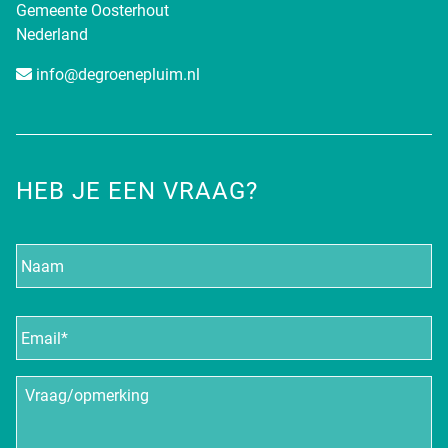
Gemeente Oosterhout
Nederland
info@degroenepluim.nl
HEB JE EEN VRAAG?
Naam
E-
mailadres
*
Vraag/opmerking