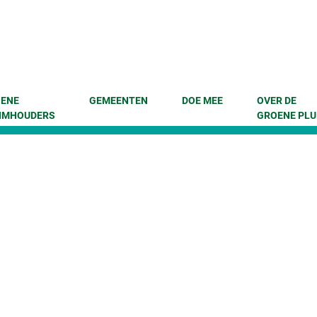
enu
 naar content
ENE
GEMEENTEN
DOE MEE
OVER DE
IMHOUDERS
GROENE PLU