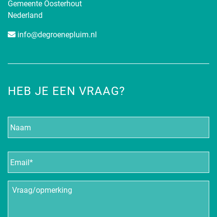
Gemeente Oosterhout
Nederland
info@degroenepluim.nl
HEB JE EEN VRAAG?
Naam
E-
mailadres
*
Vraag/opmerking